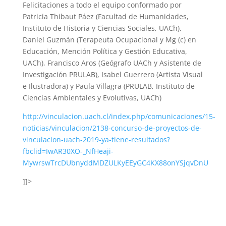
Felicitaciones a todo el equipo conformado por
Patricia Thibaut Páez (Facultad de Humanidades,
Instituto de Historia y Ciencias Sociales, UACh),
Daniel Guzmán (Terapeuta Ocupacional y Mg (c) en
Educación, Mención Política y Gestión Educativa,
UACh), Francisco Aros (Geógrafo UACh y Asistente de
Investigación PRULAB), Isabel Guerrero (Artista Visual
e Ilustradora) y Paula Villagra (PRULAB, Instituto de
Ciencias Ambientales y Evolutivas, UACh)
http://vinculacion.uach.cl/index.php/comunicaciones/15-
noticias/vinculacion/2138-concurso-de-proyectos-de-
vinculacion-uach-2019-ya-tiene-resultados?
fbclid=IwAR30XO-_NfHeaji-
MywrswTrcDUbnyddMDZULKyEEyGC4KX88onYSjqvDnU
]]>