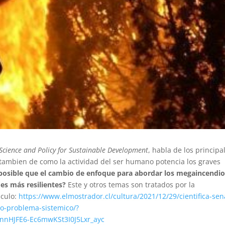
Science and Policy for Sustainable Development
, habla de los principa
o tambien de como la actividad del ser humano potencia los graves
osible que el cambio de enfoque para abordar los megaincendio
es más resilientes?
Este y otros temas son tratados por la
iculo:
https://www.elmostrador.cl/cultura/2021/12/29/cientifica-sen
o-problema-sistemico/?
nnHJFE6-Ec6mwKSt3I0J5Lxr_ayc