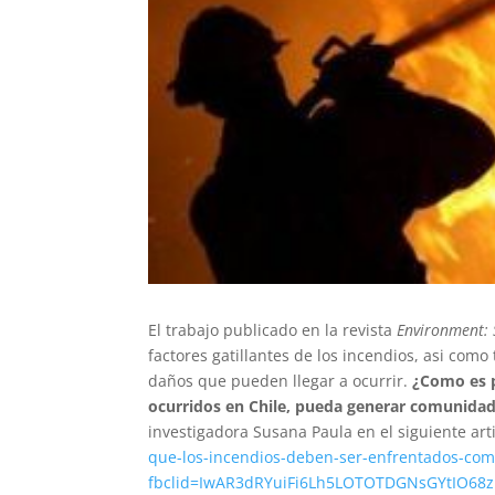
El trabajo publicado en la revista
Environment: 
factores gatillantes de los incendios, asi com
daños que pueden llegar a ocurrir.
¿Como es p
ocurridos en Chile, pueda generar comunidad
investigadora Susana Paula en el siguiente art
que-los-incendios-deben-ser-enfrentados-com
fbclid=IwAR3dRYuiFi6Lh5LOTOTDGNsGYtIO68z