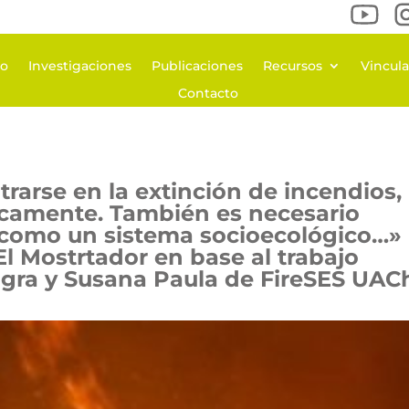
po
Investigaciones
Publicaciones
Recursos
Vincul
Contacto
trarse en la extinción de incendios,
icamente. También es necesario
o como un sistema socioecológico…»
l Mostrtador en base al trabajo
agra y Susana Paula de FireSES UAC