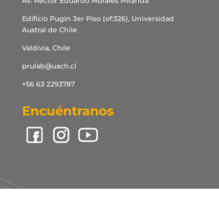
Av. Rector Eduardo Morales Miranda
Edificio Pugin 3er Piso (of:326), Universidad
Austral de Chile
Valdivia, Chile
prulab@uach.cl
+56 63 2293787
Encuéntranos